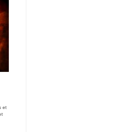
s et
et